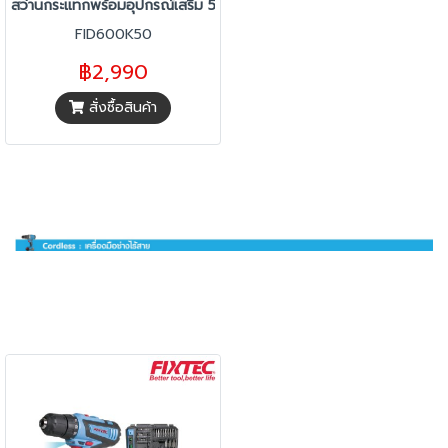
สว่านกระแทกพร้อมอุปกรณ์เสริม 50 ชิ้น FID600K50
FID600K50
฿2,990
สั่งซื้อสินค้า