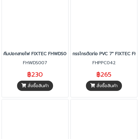
คีมปอกสายไฟ FIXTEC FHWDS007
กรรไกรตัดท่อ PVC 7" FIXTEC F
FHWDS007
FHPPC042
฿230
฿265
สั่งซื้อสินค้า
สั่งซื้อสินค้า