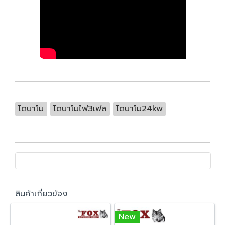
ไดนาโม
ไดนาโมไฟ3เฟส
ไดนาโม24kw
สินค้าเกี่ยวข้อง
New