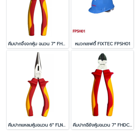
คีมปากจิ้งจกหุ้ม ฉนวน 7" FHCP207
หมวกเซฟตี้ FIXTEC FPSH01
คีมปากแหลมหุ้มฉนวน 6" FLNP206
คีมปากฉียังหุ้มฉนวน 7" FHDCP207