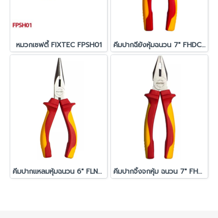
หมวกเซฟตี้ FIXTEC FPSH01
คีมปากฉียังหุ้มฉนวน 7" FHDCP207
คีมปากแหลมหุ้มฉนวน 6" FLNP206
คีมปากจิ้งจกหุ้ม ฉนวน 7" FHCP207