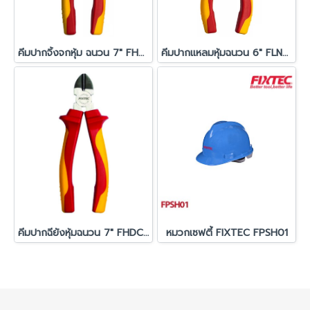
คีมปากจิ้งจกหุ้ม ฉนวน 7" FHCP207
คีมปากแหลมหุ้มฉนวน 6" FLNP206
คีมปากฉียังหุ้มฉนวน 7" FHDCP207
หมวกเซฟตี้ FIXTEC FPSH01