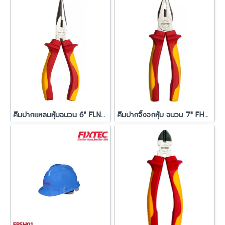
คีมปากแหลมหุ้มฉนวน 6" FLNP206
คีมปากจิ้งจกหุ้ม ฉนวน 7" FHCP207