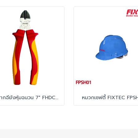
คีมปากฉียังหุ้มฉนวน 7" FHDCP207
หมวกเซฟตี้ FIXTEC FPS