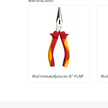
สินค้าเกี่ยวข้อง
คีมปากแหลมหุ้มฉนวน 6" FLNP206