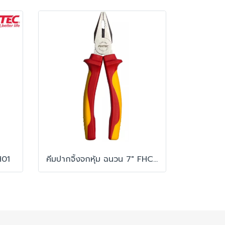
H01
คีมปากจิ้งจกหุ้ม ฉนวน 7" FHCP207