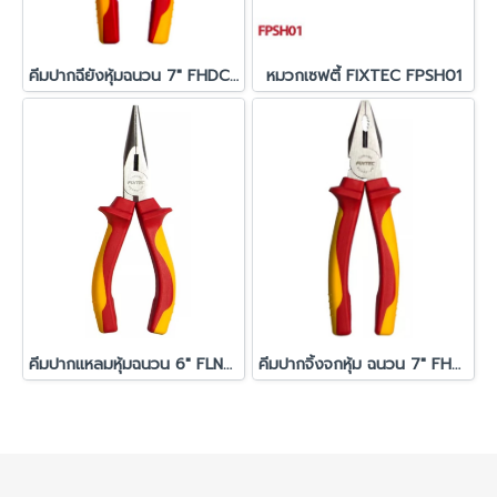
คีมปากฉียังหุ้มฉนวน 7" FHDCP207
หมวกเซฟตี้ FIXTEC FPSH01
คีมปากแหลมหุ้มฉนวน 6" FLNP206
คีมปากจิ้งจกหุ้ม ฉนวน 7" FHCP207