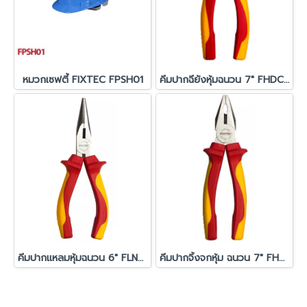
หมวกเซฟตี้ FIXTEC FPSH01
คีมปากฉียังหุ้มฉนวน 7" FHDCP207
คีมปากแหลมหุ้มฉนวน 6" FLNP206
คีมปากจิ้งจกหุ้ม ฉนวน 7" FHCP207