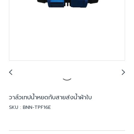
วาล์วเทปน้ำหยดกับสายส่งน้ำผ้าใบ
SKU : BNN-TPF16E