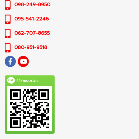
098-249-8950
095-541-2246
062-707-8655
080-951-9518
@kaiserbiz