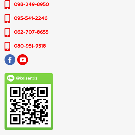
098-249-8950
095-541-2246
062-707-8655
080-951-9518
@kaiserbiz