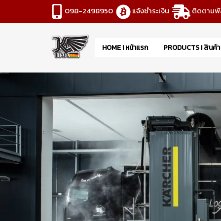
098-2498950
แจ้งชำระเงิน
ติดตามพั
HOME I หน้าแรก
PRODUCTS I สินค้