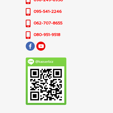
098-249-8950
095-541-2246
062-707-8655
080-951-9518
@kaiserbiz