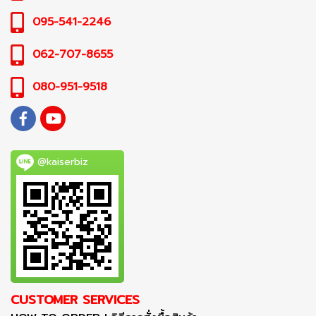
095-541-2246
062-707-8655
080-951-9518
@kaiserbiz
CUSTOMER SERVICES